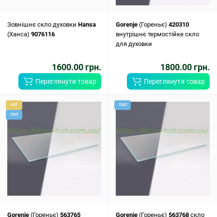
Зовнішнє скло духовки
Hansa
Gorenje
(Гореньє)
420310
(Ханса)
9076116
внутрішнє термостійке скло
для духовки
1600.00 грн.
1800.00 грн.
Переглянути товар
Переглянути товар
HIT
ТОП
ТОП
Gorenje
(Гореньє)
563765
Gorenje
(Гореньє)
563768
скло