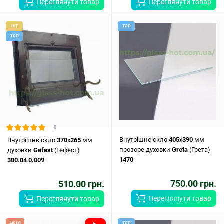
Переглянути товар
Переглянути товар
HIT
ТОП
ТОП
1
Внутрішнє скло
405
х
390
мм
Внутрішнє скло
370
x
265
мм
прозоре духовки
Greta
(Грета)
духовки
Gefest
(Гефест)
1470
300.04
.
0.009
750.00 грн.
510.00 грн.
Переглянути товар
Переглянути товар
АКЦІЯ
ТОП