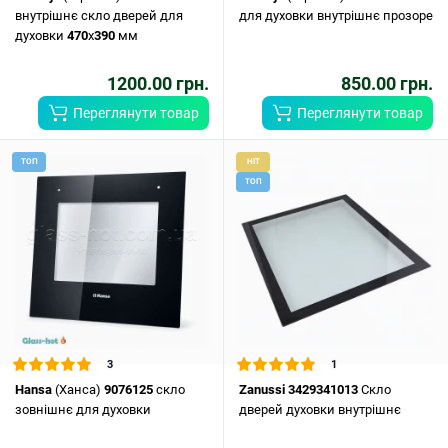
внутрішнє скло дверей для
для духовки внутрішнє прозоре
духовки
470
x
390
мм
1200.00 грн.
850.00 грн.
Переглянути товар
Переглянути товар
ТОП
HIT
ТОП
3
1
Hansa
(Ханса)
9076125
скло
Zanussi
3429341013
Скло
зовнішнє для духовки
дверей духовки внутрішнє