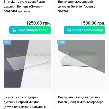
Внутрішнє скло дверей для
Внутрішнє скло дверей
духовки
Siemens
(Сіменс)
духовки
Gorenje
(Гореньє)
00685401
прозоре
563768
1250.00 грн.
1500.00 грн.
Переглянути товар
Переглянути товар
ТОП
ТОП
Внутрішнє скло дверей
Внутрішнє скло для духовки
духовки
Hotpoint-Ariston
Bosch
(Бош)
00476665
прозоре
(Хотпоінт-Арістон)
530
x
405
мм