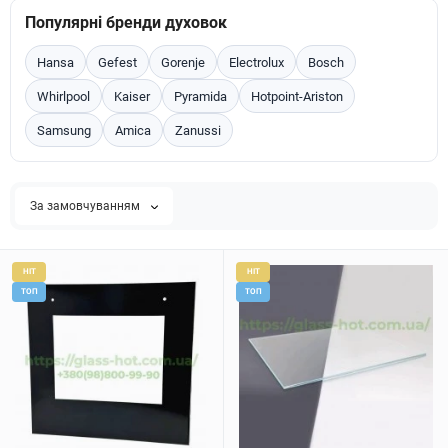
Популярні бренди духовок
Hansa
Gefest
Gorenje
Electrolux
Bosch
Whirlpool
Kaiser
Pyramida
Hotpoint-Ariston
Samsung
Amica
Zanussi
За замовчуванням
HIT
HIT
ТОП
ТОП