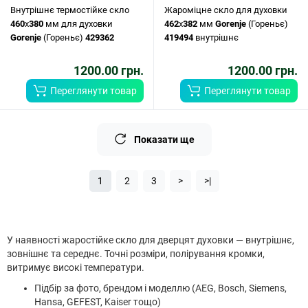
Внутрішнє термостійке скло
Жароміцне скло для духовки
460
x
380
мм для духовки
462
x
382
мм
Gorenje
(Гореньє)
Gorenje
(Гореньє)
429362
419494
внутрішнє
1200.00 грн.
1200.00 грн.
Переглянути товар
Переглянути товар
Показати ще
1
2
3
>
>|
У наявності жаростійке скло для дверцят духовки — внутрішнє,
зовнішнє та середнє. Точні розміри, полірування кромки,
витримує високі температури.
Підбір за фото, брендом і моделлю (AEG, Bosch, Siemens,
Hansa, GEFEST, Kaiser тощо)