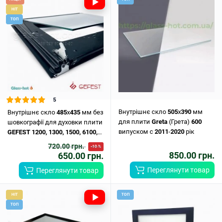
HIT
ТОП
5
Внутрішнє скло
505
х
390
мм
Внутрішнє скло
485
х
435
мм без
для плити
Greta
(Грета)
600
шовкографії для духовки плити
випуском c
2011
-
2020
рік
GEFEST
1200,
1300,
1500,
6100,
6300,
6500,
6502.
..
720.00 грн.
-10 %
850.00 грн.
650.00 грн.
Переглянути товар
Переглянути товар
HIT
ТОП
ТОП