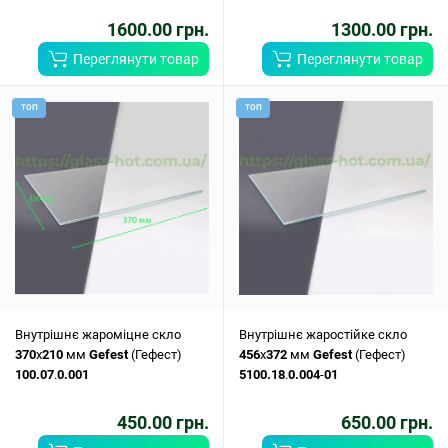
1600.00 грн.
1300.00 грн.
Переглянути товар
Переглянути товар
ТОП
ТОП
Внутрішнє жароміцне скло
Внутрішнє жаростійке скло
370
x
210
мм
Gefest
(Гефест)
456
x
372
мм
Gefest
(Гефест)
100.07
.
0.001
5100.18
.
0.004
-
01
450.00 грн.
650.00 грн.