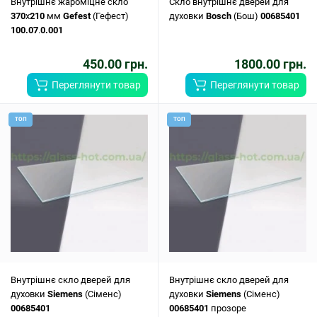
Внутрішнє жароміцне скло
Скло внутрішнє дверей для
370
x
210
мм
Gefest
(Гефест)
духовки
Bosch
(Бош)
00685401
100.07
.
0.001
450.00 грн.
1800.00 грн.
Переглянути товар
Переглянути товар
ТОП
ТОП
Внутрішнє скло дверей для
Внутрішнє скло дверей для
духовки
Siemens
(Сіменс)
духовки
Siemens
(Сіменс)
00685401
00685401
прозоре