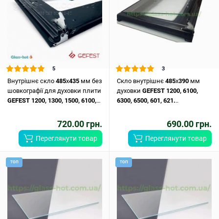
5
3
Внутрішнє скло
485
х
435
мм без
Скло внутрішнє
485
x
390
мм
шовкографії для духовки плити
духовки
GEFEST
1200,
6100,
GEFEST
1200,
1300,
1500,
6100,
6300,
6500,
601,
621.
..
6300,
6500,
6502.
..
720.00 грн.
690.00 грн.
Переглянути товар
Переглянути товар
ТОП
ТОП