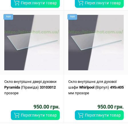
Переглянути товар
Переглянути товар
ТОП
ТОП
Скло внутрішнє двері духовки
Скло внутрішнє для духової
Pyramida
(Піраміда)
33103012
шафи
Whirlpool
(Вірпул)
495
x
405
прозоре
мм прозоре
950.00 грн.
950.00 грн.
Переглянути товар
Переглянути товар