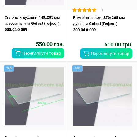
1
Скло для духовки
440
x
285
мм
Внутрішнє скло
370
x
265
мм
газової плити
Gefest
(Гефест)
духовки
Gefest
(Гефест)
000.04
.
0.009
300.04
.
0.009
550.00 грн.
510.00 грн.
Переглянути товар
Переглянути товар
ТОП
ТОП