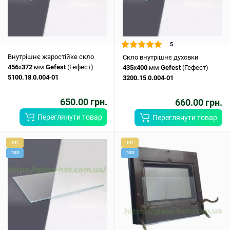
5
Внутрішнє жаростійке скло
Скло внутрішнє духовки
456
x
372
мм
Gefest
(Гефест)
435
x
400
мм
Gefest
(Гефест)
5100.18
.
0.004
-
01
3200.15
.
0.004
-
01
650.00 грн.
660.00 грн.
Переглянути товар
Переглянути товар
HIT
HIT
ТОП
ТОП