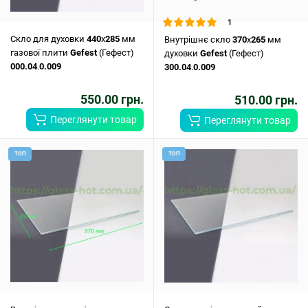
1
Скло для духовки
440
x
285
мм
Внутрішнє скло
370
x
265
мм
газової плити
Gefest
(Гефест)
духовки
Gefest
(Гефест)
000.04
.
0.009
300.04
.
0.009
550.00 грн.
510.00 грн.
Переглянути товар
Переглянути товар
ТОП
ТОП