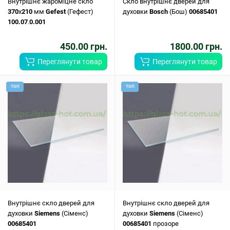
Внутрішнє жароміцне скло
Скло внутрішнє дверей для
370
x
210
мм
Gefest
(Гефест)
духовки
Bosch
(Бош)
00685401
100.07
.
0.001
450.00 грн.
1800.00 грн.
Переглянути товар
Переглянути товар
ТОП
ТОП
Внутрішнє скло дверей для
Внутрішнє скло дверей для
духовки
Siemens
(Сіменс)
духовки
Siemens
(Сіменс)
00685401
00685401
прозоре