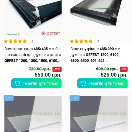
5
3
Внутрішнє скло
485
х
435
мм без
Скло внутрішнє
485
x
390
мм
шовкографії для духовки плити
духовки
GEFEST
1200,
6100,
GEFEST
1200,
1300,
1500,
6100,
6300,
6500,
601,
621.
..
6300,
6500,
6502.
..
720.00 грн.
690.00 грн.
-10 %
-9 %
650.00 грн.
625.00 грн.
Переглянути товар
Переглянути товар
ТОП
ТОП