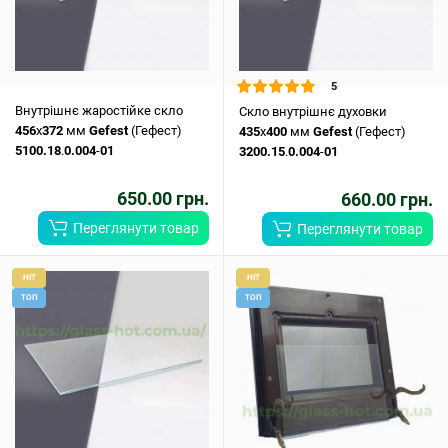
5
Внутрішнє жаростійке скло
Скло внутрішнє духовки
456
x
372
мм
Gefest
(Гефест)
435
x
400
мм
Gefest
(Гефест)
5100.18
.
0.004
-
01
3200.15
.
0.004
-
01
650.00 грн.
660.00 грн.
Переглянути товар
Переглянути товар
HIT
HIT
ТОП
ТОП