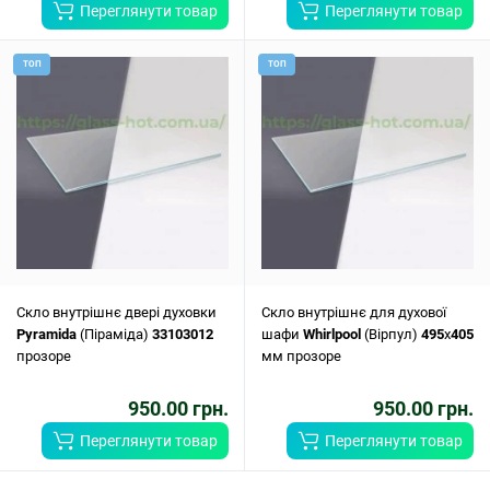
Переглянути товар
Переглянути товар
ТОП
ТОП
Скло внутрішнє двері духовки
Скло внутрішнє для духової
Pyramida
(Піраміда)
33103012
шафи
Whirlpool
(Вірпул)
495
x
405
прозоре
мм прозоре
950.00 грн.
950.00 грн.
Переглянути товар
Переглянути товар