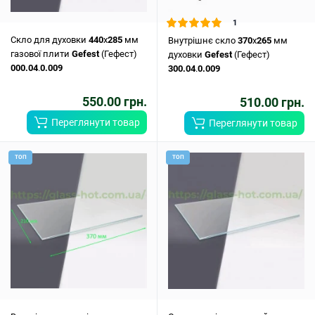
1
Скло для духовки
440
x
285
мм
Внутрішнє скло
370
x
265
мм
газової плити
Gefest
(Гефест)
духовки
Gefest
(Гефест)
000.04
.
0.009
300.04
.
0.009
550.00 грн.
510.00 грн.
Переглянути товар
Переглянути товар
ТОП
ТОП