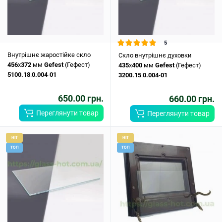
5
Внутрішнє жаростійке скло
Скло внутрішнє духовки
456
x
372
мм
Gefest
(Гефест)
435
x
400
мм
Gefest
(Гефест)
5100.18
.
0.004
-
01
3200.15
.
0.004
-
01
650.00 грн.
660.00 грн.
Переглянути товар
Переглянути товар
HIT
HIT
ТОП
ТОП