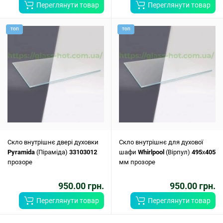
Переглянути товар
Переглянути товар
ТОП
ТОП
Скло внутрішнє двері духовки
Скло внутрішнє для духової
Pyramida
(Піраміда)
33103012
шафи
Whirlpool
(Вірпул)
495
x
405
прозоре
мм прозоре
950.00 грн.
950.00 грн.
Переглянути товар
Переглянути товар