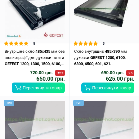
5
3
Внутрішнє скло
485
х
435
мм без
Скло внутрішнє
485
x
390
мм
шовкографії для духовки плити
духовки
GEFEST
1200,
6100,
GEFEST
1200,
1300,
1500,
6100,
6300,
6500,
601,
621.
..
6300,
6500,
6502.
..
720.00 грн.
690.00 грн.
-10 %
-9 %
650.00 грн.
625.00 грн.
Переглянути товар
Переглянути товар
ТОП
ТОП