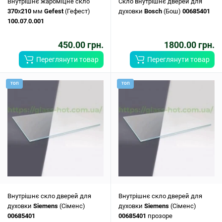
Внутрішнє жароміцне скло
Скло внутрішнє дверей для
370
x
210
мм
Gefest
(Гефест)
духовки
Bosch
(Бош)
00685401
100.07
.
0.001
450.00 грн.
1800.00 грн.
Переглянути товар
Переглянути товар
ТОП
ТОП
Внутрішнє скло дверей для
Внутрішнє скло дверей для
духовки
Siemens
(Сіменс)
духовки
Siemens
(Сіменс)
00685401
00685401
прозоре