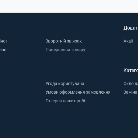
Додат
інет
Зворотній зв’язок
Акції
ень
Повернення товару
Катего
Угода користувача
Скло д
Умови оформлення замовлення
Заміна
Галерея наших робіт