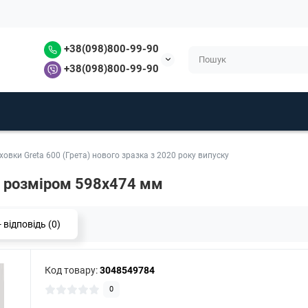
+38(098)800-99-90
+38(098)800-99-90
ховки Greta 600 (Грета) нового зразка з 2020 року випуску
0 розміром 598х474 мм
 відповідь (0)
Код товару:
3048549784
0