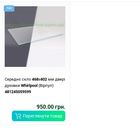
ТОП
Середнє скло
468
x
402
мм двері
духовки
Whirlpool
(Вірпул)
481245059599
950.00 грн.
Переглянути товар