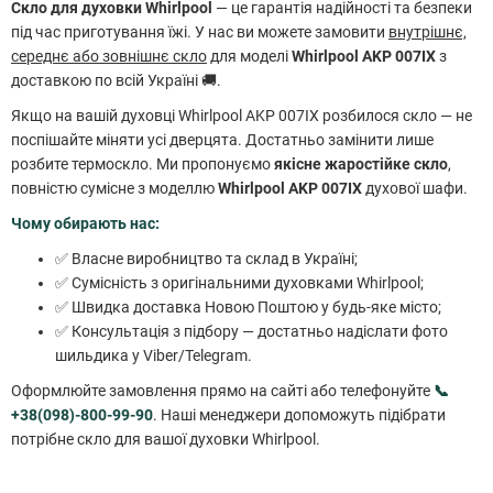
Скло для духовки Whirlpool
— це гарантія надійності та безпеки
під час приготування їжі. У нас ви можете замовити
внутрішнє,
середнє або зовнішнє скло
для моделі
Whirlpool AKP 007IX
з
доставкою по всій Україні 🚚.
Якщо на вашій духовці Whirlpool AKP 007IX розбилося скло — не
поспішайте міняти усі дверцята. Достатньо замінити лише
розбите термоскло. Ми пропонуємо
якісне жаростійке скло
,
повністю сумісне з моделлю
Whirlpool AKP 007IX
духової шафи.
Чому обирають нас:
✅ Власне виробництво та склад в Україні;
✅ Сумісність з оригінальними духовками Whirlpool;
✅ Швидка доставка Новою Поштою у будь-яке місто;
✅ Консультація з підбору — достатньо надіслати фото
шильдика у Viber/Telegram.
Оформлюйте замовлення прямо на сайті або телефонуйте
📞
+38(098)-800-99-90
. Наші менеджери допоможуть підібрати
потрібне скло для вашої духовки Whirlpool.