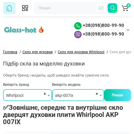
0
+38(098)800-99-90
+38(098)800-99-90
Головна
Скло для духовки
Скло для духовки Whirlpool
Скло для духо
Підбір скла за моделлю духовки
Оберіть бренд і модель, щоб швидко знайти сумісне скло
Виберіть бренд
Виберіть модель
×
×
Whirlpool
akp-007ix
Пошук
✅Зовнішнє, середнє та внутрішнє скло
дверцят духовки плити Whirlpool AKP
007IX