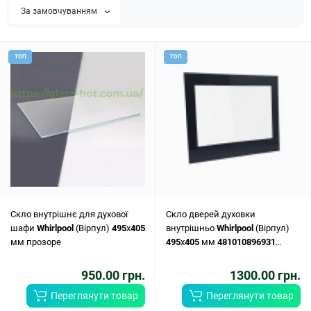
За замовчуванням
ТОП
ТОП
Скло внутрішнє для духової
Скло дверей духовки
шафи
Whirlpool
(Вірпул)
495
x
405
внутрішньо
Whirlpool
(Вірпул)
мм прозоре
495
x
405
мм
481010896931
(
481245059582
)
950.00 грн.
1300.00 грн.
Переглянути товар
Переглянути товар