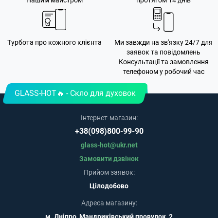
Нашим майстром
протягом 14 днів
Турбота про кожного клієнта
Ми завжди на зв'язку 24/7 для
заявок та повідомлень
Консультації та замовлення
телефоном у робочий час
GLASS-HOT🔥 - Скло для духовок
Інтернет-магазин:
+38(098)800-99-90
glass-hot@ukr.net
Замовити дзвінок
Прийом заявок:
Цілодобово
Адреса магазину:
м. Дніпро, Мандриківський провулок, 2