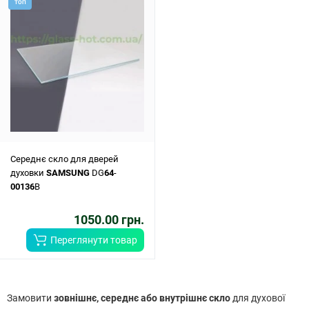
ТОП
Середнє скло для дверей
духовки
SAMSUNG
DG
64
-
00136
B
1050.00 грн.
Переглянути товар
Замовити
зовнішнє, середнє або внутрішнє скло
для духової