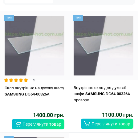
ТОП
ТОП
1
Внутрішнє скло для духової
Скло внутрішнє на духову шафу
шафи
SAMSUNG
DG
64
-
00326
A
SAMSUNG
DG
64
-
00326
A
прозоре
1100.00 грн.
1400.00 грн.
Переглянути товар
Переглянути товар