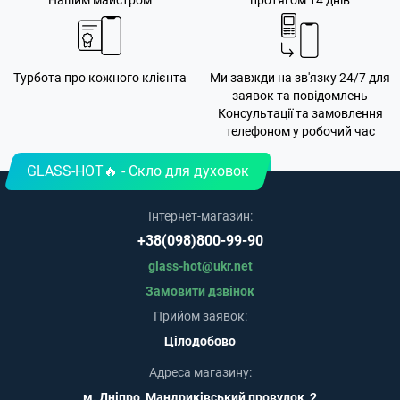
Нашим майстром
протягом 14 днів
Турбота про кожного клієнта
Ми завжди на зв'язку 24/7 для
заявок та повідомлень
Консультації та замовлення
телефоном у робочий час
GLASS-HOT🔥 - Скло для духовок
Інтернет-магазин:
+38(098)800-99-90
glass-hot@ukr.net
Замовити дзвінок
Прийом заявок:
Цілодобово
Адреса магазину:
м. Дніпро, Мандриківський провулок, 2