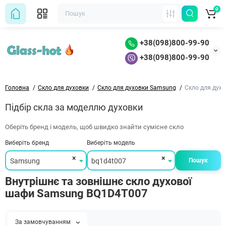
0
+38(098)800-99-90
+38(098)800-99-90
Головна
Скло для духовки
Скло для духовки Samsung
Скло для дух
Підбір скла за моделлю духовки
Оберіть бренд і модель, щоб швидко знайти сумісне скло
Виберіть бренд
Виберіть модель
×
×
Samsung
bq1d4t007
Пошук
Внутрішнє та зовнішнє скло духової
шафи Samsung BQ1D4T007
За замовчуванням