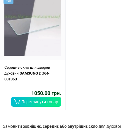
ТОП
Середнє скло для дверей
духовки
SAMSUNG
DG
64
-
00136
B
1050.00 грн.
Переглянути товар
Замовити
зовнішнє, середнє або внутрішнє скло
для духової