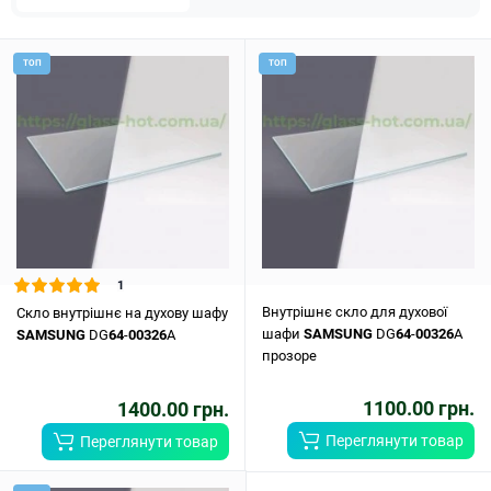
ТОП
ТОП
1
Внутрішнє скло для духової
Скло внутрішнє на духову шафу
шафи
SAMSUNG
DG
64
-
00326
A
SAMSUNG
DG
64
-
00326
A
прозоре
1100.00 грн.
1400.00 грн.
Переглянути товар
Переглянути товар