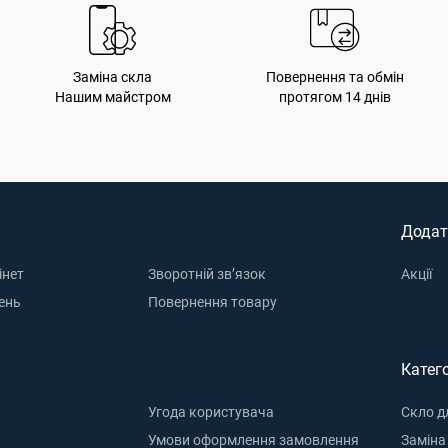
Заміна скла
Повернення та обмін
Нашим майстром
протягом 14 днів
Додат
інет
Зворотній зв’язок
Акції
ень
Повернення товару
Катего
Угода користувача
Скло д
Умови оформлення замовлення
Заміна