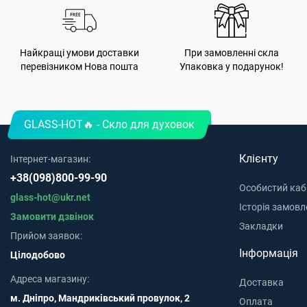
Найкращі умови доставки
При замовленні скла
перевізником Нова пошта
Упаковка у подарунок!
GLASS-HOT🔥 - Скло для духовок
Клієнту
Інтернет-магазин:
+38(098)800-99-90
Особистий каб
glass-hot@ukr.net
Історія замовл
Замовити дзвінок
Закладки
Прийом заявок:
Інформація
Цілодобово
Адреса магазину:
Доставка
м. Дніпро, Мандриківський провулок, 2
Оплата