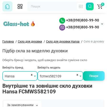
0
+38(098)800-99-90
+38(098)800-99-90
Головна
Скло для духовки
Скло для духовки Hansa
Скло в духовку
Підбір скла за моделлю духовки
Оберіть бренд і модель, щоб швидко знайти сумісне скло
Виберіть бренд
Виберіть модель
×
×
Hansa
fcmws582109
Пошук
Внутрішнє та зовнішнє скло духовки
Hansa FCMWS582109
За замовчуванням