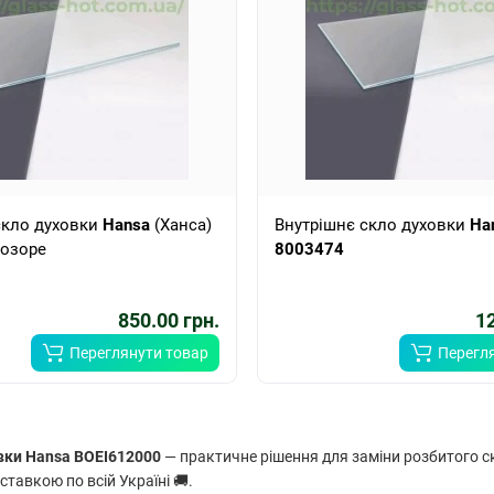
скло духовки
Hansa
(Ханса)
Внутрішнє скло духовки
Ha
озоре
8003474
850.00 грн.
12
Переглянути товар
Перегл
вки Hansa BOEI612000
— практичне рішення для заміни розбитого с
ставкою по всій Україні 🚚.