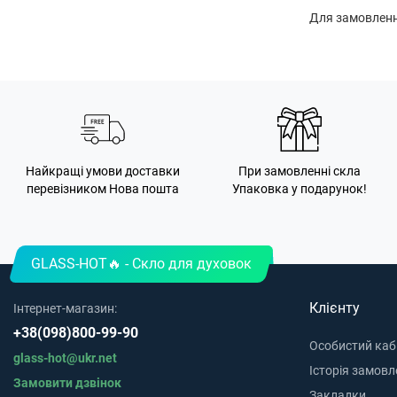
Для замовлення
Найкращі умови доставки
При замовленні скла
перевізником Нова пошта
Упаковка у подарунок!
GLASS-HOT🔥 - Скло для духовок
Клієнту
Інтернет-магазин:
+38(098)800-99-90
Особистий каб
glass-hot@ukr.net
Історія замовл
Замовити дзвінок
Закладки