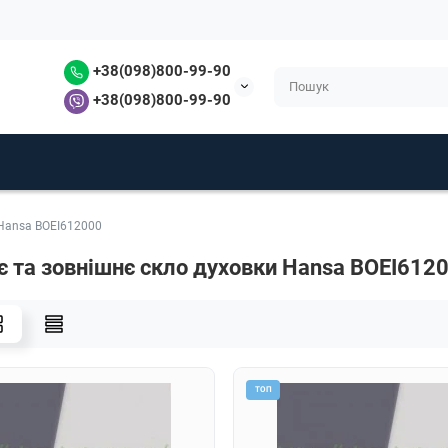
+38(098)800-99-90
+38(098)800-99-90
 Hansa BOEI612000
є та зовнішнє скло духовки Hansa BOEI612
ТОП