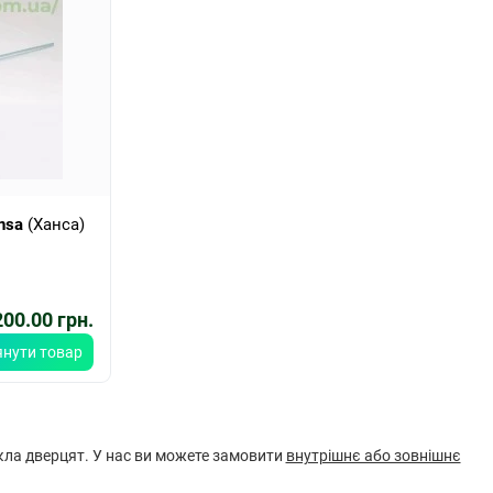
nsa
(Ханса)
00.00 грн.
янути товар
кла дверцят. У нас ви можете замовити
внутрішнє або зовнішнє