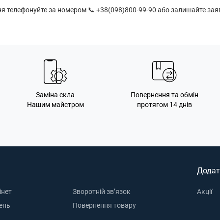
 телефонуйте за номером 📞 +38(098)800-99-90 або залишайте заяв
Заміна скла
Повернення та обмін
Нашим майстром
протягом 14 днів
Додат
інет
Зворотній зв’язок
Акції
ень
Повернення товару