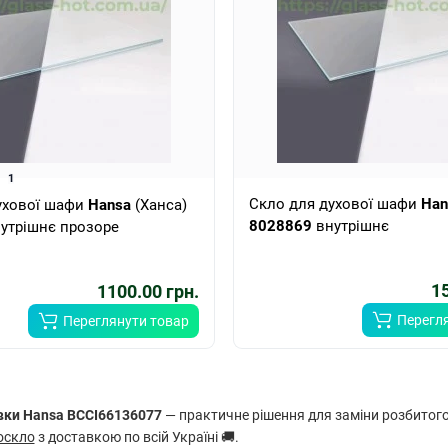
1
Скло для духової шафи
Han
ухової шафи
Hansa
(Ханса)
8028869
внутрішнє
утрішнє прозоре
15
1100.00 грн.
Перегл
Переглянути товар
вки Hansa BCCI66136077
— практичне рішення для заміни розбитого
оскло
з доставкою по всій Україні 🚚.