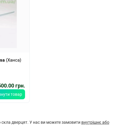
sa
(Ханса)
00.00 грн.
янути товар
 скла дверцят. У нас ви можете замовити
внутрішнє або