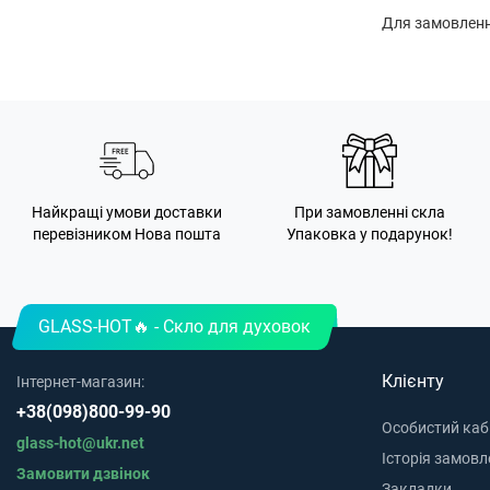
Для замовлення
Найкращі умови доставки
При замовленні скла
перевізником Нова пошта
Упаковка у подарунок!
GLASS-HOT🔥 - Скло для духовок
Клієнту
Інтернет-магазин:
+38(098)800-99-90
Особистий каб
glass-hot@ukr.net
Історія замовл
Замовити дзвінок
Закладки