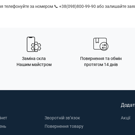
 телефонуйте за номером 📞 +38(098)800-99-90 або залишайте заяв
Заміна скла
Повернення та обмін
Нашим майстром
протягом 14 днів
Додат
інет
Зворотній зв’язок
Акції
ень
Повернення товару