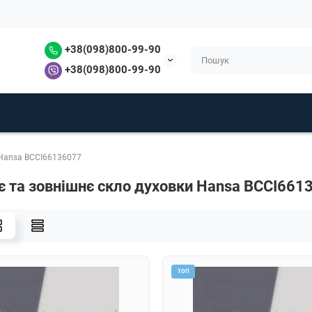
+38(098)800-99-90
+38(098)800-99-90
 Hansa BCCI66136077
є та зовнішнє скло духовки Hansa BCCI661
ТОП