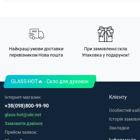
Найкращі умови доставки
При замовленні скла
перевізником Нова пошта
Упаковка у подарунок!
GLASS-HOT🔥 - Скло для духовок
Клієнту
Інтернет-магазин:
+38(098)800-99-90
Особистий каб
glass-hot@ukr.net
Історія замовл
Замовити дзвінок
Закладки
Прийом заявок: