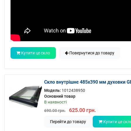
Купити це скло
Повернутися до товару
Скло внутрішнє 485x390 мм духовки GEF
Модель:
1012438950
Основний товар
В наявності
625.00 грн.
690.00 грн.
Перейти до товару
Купити це скл