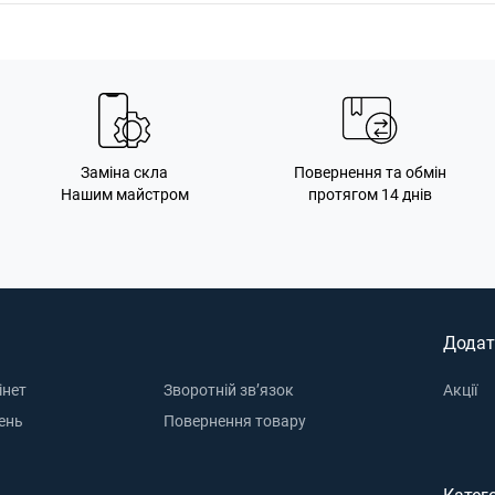
Заміна скла
Повернення та обмін
Нашим майстром
протягом 14 днів
Додат
інет
Зворотній зв’язок
Акції
ень
Повернення товару