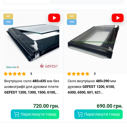
HIT
HIT
ТОП
ТОП
5
3
Внутрішнє скло
485
х
435
мм без
Скло внутрішнє
485
x
390
мм
шовкографії для духовки плити
духовки
GEFEST
1200,
6100,
GEFEST
1200,
1300,
1500,
6100,
6300,
6500,
601,
621.
..
6300,
6500,
6502.
..
720.00 грн.
690.00 грн.
Переглянути товар
Переглянути товар