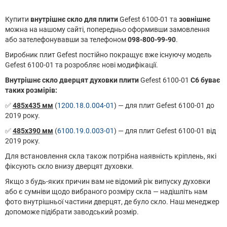
Купити
внутрішнє скло для плити
Gefest 6100-01 та
зовнішнє
можна на нашому сайті, попередньо оформивши замовлення
або зателефонувавши за телефоном
098-800-99-90
.
Виробник плит Gefest постійно покращує вже існуючу модель
Gefest 6100-01 та розробляє нові модифікації.
Внутрішнє скло дверцят духовки плити
Gefest 6100-01
С6 буває
таких розмірів:
✅
485х435 мм
(
1200.18.0.004-01
) — для плит Gefest 6100-01 до
2019 року.
✅
485х390 мм
(
6100.19.0.003-01
) — для плит Gefest 6100-01 від
2019 року.
Для встановлення скла також потрібна наявність кріплень, які
фіксують скло внизу дверцят духовки.
Якщо з будь-яких причин вам не відомий рік випуску духовки
або є сумніви щодо вибраного розміру скла — надішліть нам
фото внутрішньої частини дверцят, де було скло. Наш менеджер
допоможе підібрати заводський розмір.