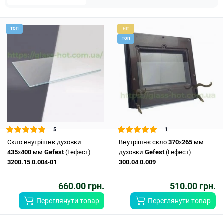
ТОП
HIT
ТОП
5
1
Скло внутрішнє духовки
Внутрішнє скло
370
x
265
мм
435
x
400
мм
Gefest
(Гефест)
духовки
Gefest
(Гефест)
3200.15
.
0.004
-
01
300.04
.
0.009
660.00 грн.
510.00 грн.
Переглянути товар
Переглянути товар