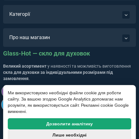
Категорії
Про наш магазин
Glass-Hot — скло для духовок
Великий асортимент
у наявності та можливість виготовлення
скла для духовки за індивідуальними розмірами під
замовлення
.
Власне виробництво. Виготовлення скла до будь-якої
Ми використовуємо необхідні файли cookie для роботи
моделі та виробника
сайту. За вашою згодою Google Analytics допомагає нам
Ремонт / заміна скла дверцят духовок і духових шаф
розуміти, як використовується сайт. Рекламні cookie Google
нашим майстром.
вимкнені.
Доставка по всій Україні перевізником Нова пошта.
Професійна консультація перед замовленням.
Дозволити аналітику
GLASS-HOT © 2026
Лише необхідні