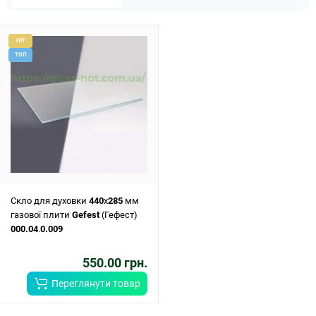
HIT
ТОП
Скло для духовки
440
x
285
мм
газової плити
Gefest
(Гефест)
000.04
.
0.009
550.00 грн.
Переглянути товар