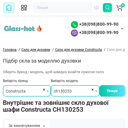
0
+38(098)800-99-90
+38(098)800-99-90
Головна
Скло для духовки
Скло для духовки Constructa
Скло для ду
Підбір скла за моделлю духовки
Оберіть бренд і модель, щоб швидко знайти сумісне скло
Виберіть бренд
Виберіть модель
×
×
Constructa
ch130253
Пошук
Внутрішнє та зовнішнє скло духової
шафи Constructa CH130253
За замовчуванням