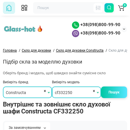
0
+38(098)800-99-90
+38(098)800-99-90
Головна
Скло для духовки
Скло для духовки Constructa
Скло для ду
Підбір скла за моделлю духовки
Оберіть бренд і модель, щоб швидко знайти сумісне скло
Виберіть бренд
Виберіть модель
×
×
Constructa
cf332250
Пошук
Внутрішнє та зовнішнє скло духової
шафи Constructa CF332250
За замовчуванням