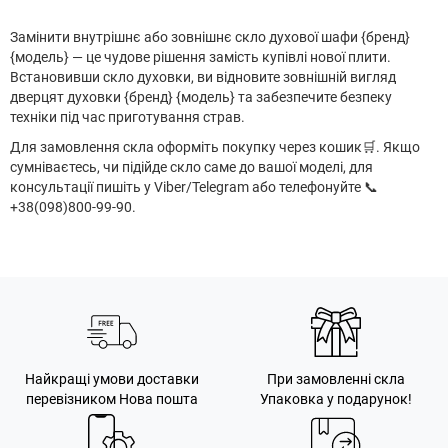
Замінити внутрішнє або зовнішнє скло духової шафи {бренд}
{модель} — це чудове рішення замість купівлі нової плити.
Встановивши скло духовки, ви відновите зовнішній вигляд
дверцят духовки {бренд} {модель} та забезпечите безпеку
техніки під час приготування страв.
Для замовлення скла оформіть покупку через кошик
🛒
. Якщо
сумніваєтесь, чи підійде скло саме до вашої моделі, для
консультації пишіть у Viber/Telegram або телефонуйте 📞
+38(098)800-99-90.
Найкращі умови доставки
При замовленні скла
перевізником Нова пошта
Упаковка у подарунок!