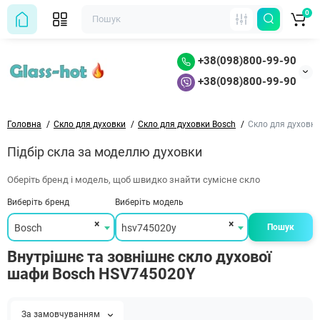
0
+38(098)800-99-90
+38(098)800-99-90
Головна
Скло для духовки
Скло для духовки Bosch
Скло для духовк
Підбір скла за моделлю духовки
Оберіть бренд і модель, щоб швидко знайти сумісне скло
Виберіть бренд
Виберіть модель
×
×
Bosch
hsv745020y
Пошук
Внутрішнє та зовнішнє скло духової
шафи Bosch HSV745020Y
За замовчуванням