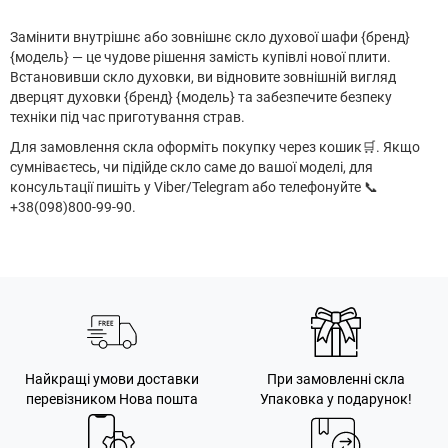
Замінити внутрішнє або зовнішнє скло духової шафи {бренд}
{модель} — це чудове рішення замість купівлі нової плити.
Встановивши скло духовки, ви відновите зовнішній вигляд
дверцят духовки {бренд} {модель} та забезпечите безпеку
техніки під час приготування страв.
Для замовлення скла оформіть покупку через кошик
🛒
. Якщо
сумніваєтесь, чи підійде скло саме до вашої моделі, для
консультації пишіть у Viber/Telegram або телефонуйте 📞
+38(098)800-99-90.
Найкращі умови доставки
При замовленні скла
перевізником Нова пошта
Упаковка у подарунок!