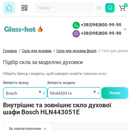
0
+38(098)800-99-90
+38(098)800-99-90
Головна
Скло для духовки
Скло для духовки Bosch
Скло для духовк
Підбір скла за моделлю духовки
Оберіть бренд і модель, щоб швидко знайти сумісне скло
Виберіть бренд
Виберіть модель
×
×
Bosch
hln443051e
Пошук
Внутрішнє та зовнішнє скло духової
шафи Bosch HLN443051E
За замовчуванням