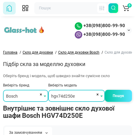
0
+38(098)800-99-90
+38(098)800-99-90
Головна
Скло для духовки
Скло для духовки Bosch
Скло для духовк
Підбір скла за моделлю духовки
Оберіть бренд і модель, щоб швидко знайти сумісне скло
Виберіть бренд
Виберіть модель
×
×
Bosch
hgv74d250e
Пошук
Внутрішнє та зовнішнє скло духової
шафи Bosch HGV74D250E
За замовчуванням