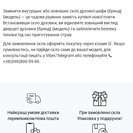
Замінити внутрішнє або зовнішнє скло духової шафи {бренд}
{модель} — це чудове рішення замість купівлі нової плити.
Встановивши скло духовки, ви відновите зовнішній вигляд
дверцят духовки {бренд} {модель} та забезпечите безпеку
техніки під час приготування страв.
Для замовлення скла оформіть покупку через кошик
🛒
. Якщо
сумніваєтесь, чи підійде скло саме до вашої моделі, для
консультації пишіть у Viber/Telegram або телефонуйте 📞
+38(098)800-99-90.
Найкращі умови доставки
При замовленні скла
перевізником Нова пошта
Упаковка у подарунок!