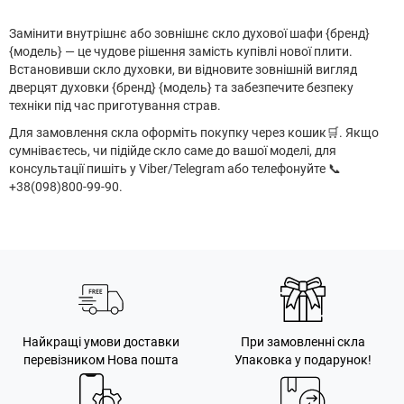
Замінити внутрішнє або зовнішнє скло духової шафи {бренд}
{модель} — це чудове рішення замість купівлі нової плити.
Встановивши скло духовки, ви відновите зовнішній вигляд
дверцят духовки {бренд} {модель} та забезпечите безпеку
техніки під час приготування страв.
Для замовлення скла оформіть покупку через кошик
🛒
. Якщо
сумніваєтесь, чи підійде скло саме до вашої моделі, для
консультації пишіть у Viber/Telegram або телефонуйте 📞
+38(098)800-99-90.
Найкращі умови доставки
При замовленні скла
перевізником Нова пошта
Упаковка у подарунок!