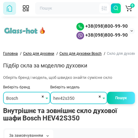
0
+38(098)800-99-90
+38(098)800-99-90
Головна
Скло для духовки
Скло для духовки Bosch
Скло для духовк
Підбір скла за моделлю духовки
Оберіть бренд і модель, щоб швидко знайти сумісне скло
Виберіть бренд
Виберіть модель
×
×
Bosch
hev42s350
Пошук
Внутрішнє та зовнішнє скло духової
шафи Bosch HEV42S350
За замовчуванням