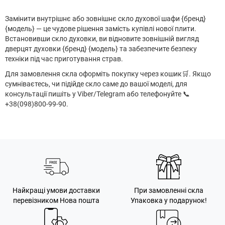
Замінити внутрішнє або зовнішнє скло духової шафи {бренд}
{модель} — це чудове рішення замість купівлі нової плити.
Встановивши скло духовки, ви відновите зовнішній вигляд
дверцят духовки {бренд} {модель} та забезпечите безпеку
техніки під час приготування страв.
Для замовлення скла оформіть покупку через кошик
🛒
. Якщо
сумніваєтесь, чи підійде скло саме до вашої моделі, для
консультації пишіть у Viber/Telegram або телефонуйте 📞
+38(098)800-99-90.
Найкращі умови доставки
При замовленні скла
перевізником Нова пошта
Упаковка у подарунок!