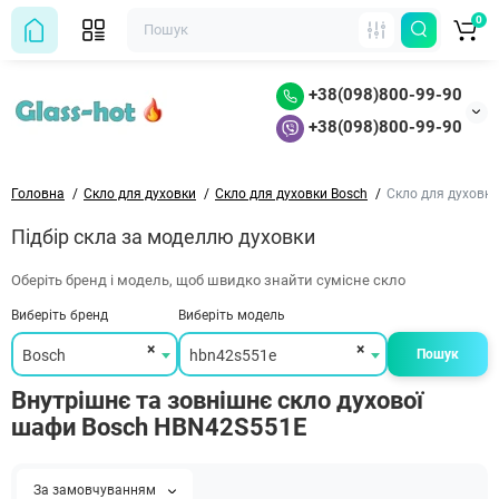
0
+38(098)800-99-90
+38(098)800-99-90
Головна
Скло для духовки
Скло для духовки Bosch
Скло для духовк
Підбір скла за моделлю духовки
Оберіть бренд і модель, щоб швидко знайти сумісне скло
Виберіть бренд
Виберіть модель
×
×
Bosch
hbn42s551e
Пошук
Внутрішнє та зовнішнє скло духової
шафи Bosch HBN42S551E
За замовчуванням