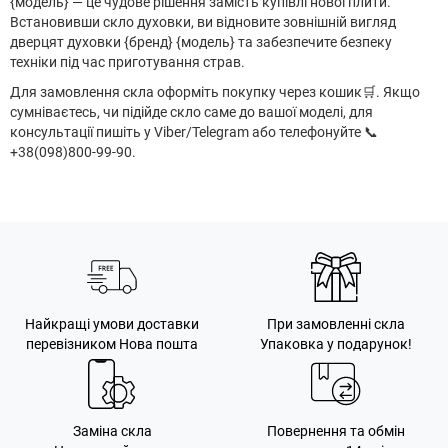
{модель} — це чудове рішення замість купівлі нової плити.
Встановивши скло духовки, ви відновите зовнішній вигляд
дверцят духовки {бренд} {модель} та забезпечите безпеку
техніки під час приготування страв.
Для замовлення скла оформіть покупку через кошик
🛒
. Якщо
сумніваєтесь, чи підійде скло саме до вашої моделі, для
консультації пишіть у Viber/Telegram або телефонуйте 📞
+38(098)800-99-90.
Найкращі умови доставки
При замовленні скла
перевізником Нова пошта
Упаковка у подарунок!
Заміна скла
Повернення та обмін