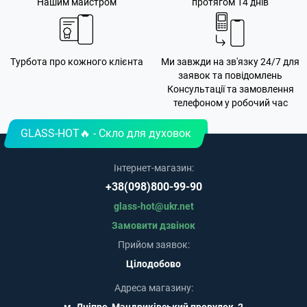
Нашим майстром
протягом 14 днів
Турбота про кожного клієнта
Ми завжди на зв'язку 24/7 для
заявок та повідомлень
Консультації та замовлення
телефоном у робочий час
GLASS-HOT🔥 - Скло для духовок
Інтернет-магазин:
+38(098)800-99-90
glass-hot@ukr.net
Замовити дзвінок
Прийом заявок:
Цілодобово
Адреса магазину: