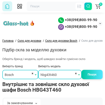
0
+38(098)800-99-90
+38(098)800-99-90
Головна
Скло для духовки
Скло для духовки Bosch
Скло для духовк
Підбір скла за моделлю духовки
Оберіть бренд і модель, щоб швидко знайти сумісне скло
Виберіть бренд
Виберіть модель
×
×
Bosch
hbg43t460
Пошук
Внутрішнє та зовнішнє скло духової
шафи Bosch HBG43T460
За замовчуванням