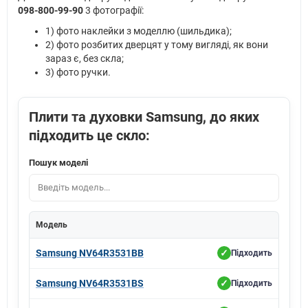
Samsung NV68A1140BK
098-800-99-90
3 фотографії:
Samsung NV68A1140BS
1) фото наклейки з моделлю (шильдика);
2) фото розбитих дверцят у тому вигляді, як вони
Samsung NV68A1140RS
зараз є, без скла;
Samsung NV68A1145CK
3) фото ручки.
Samsung NV68A1145CS
Samsung NV68A1145RK
Плити та духовки Samsung, до яких
підходить це скло:
Samsung NV68A1145RS
Samsung NV68N1310BS
Пошук моделі
Samsung NV68R1310BB
Samsung NV68R1310BS
Samsung NV68R1340BB
Підходить
Модель
Samsung NV68R1340BS
Samsung NV64R3531BB
Підходить
Samsung NV68R1340BW
Samsung NV64R3531BS
Підходить
Samsung NV68R2325RS