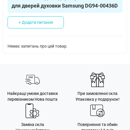
для дверей духовки Samsung DG94-00436D
Samsung NV70M2325RS
Підходить
Samsung NV70M3521RB
Підходить
+ Додати питання
Samsung NV70M3541RB
Підходить
Samsung NV70M3541RS
Підходить
Немає запитань про цей товар.
Samsung NV70N3541RS
Підходить
Samsung NV72M1010BS
Підходить
Samsung PKG500
Підходить
Найкращі умови доставки
При замовленні скла
перевізником Нова пошта
Упаковка у подарунок!
Заміна скла
Повернення та обмін