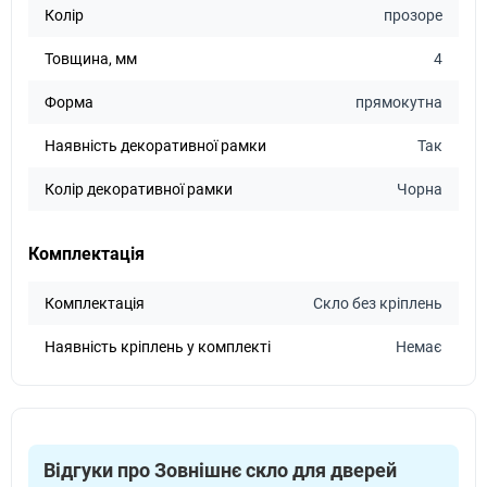
Колір
прозоре
Samsung NV68R1340BW
Підходить
Товщина, мм
4
Samsung NV68R2325RS
Підходить
Форма
прямокутна
Samsung NV68R2340RB
Підходить
Наявність декоративної рамки
Так
Samsung NV68R2340RM
Підходить
Колір декоративної рамки
Чорна
Samsung NV68R2340RS
Підходить
Комплектація
Samsung NV68R3541RB
Підходить
Комплектація
Скло без кріплень
Samsung NV68R3541RS
Підходить
Наявність кріплень у комплекті
Немає
Samsung NV70K1310BB
Підходить
Samsung NV70K1310BS
Підходить
Відгуки про Зовнішнє скло для дверей
Samsung NV70K1340BB
Підходить