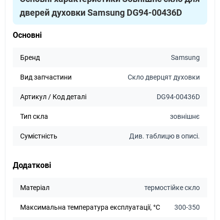
Samsung NV68A1140BS
Підходить
Samsung NV70M2325RS
дверей духовки Samsung DG94-00436D
Samsung NV70M3521RB
Samsung NV68A1140RS
Підходить
Samsung NV70M3541RB
Основні
Samsung NV68A1145CK
Підходить
Samsung NV70M3541RS
Бренд
Samsung
Samsung NV70N3541RS
Samsung NV68A1145CS
Підходить
Вид запчастини
Скло дверцят духовки
Samsung NV72M1010BS
Samsung NV68A1145RK
Підходить
Samsung PKG500
Артикул / Код деталі
DG94-00436D
Samsung NV68A1145RS
Підходить
Тип скла
зовнішнє
Samsung NV68N1310BS
Підходить
Сумістність
Див. таблицю в описі.
Samsung NV68R1310BB
Підходить
Додаткові
Samsung NV68R1310BS
Підходить
Матеріал
термостійке скло
Samsung NV68R1340BB
Підходить
Максимальна температура експлуатації, °C
300-350
Samsung NV68R1340BS
Підходить