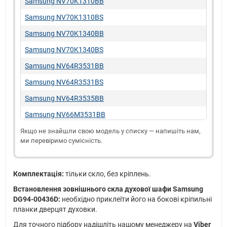
Samsung NV70K1310BB
Samsung NV70K1310BS
Samsung NV70K1340BB
Samsung NV70K1340BS
Samsung NV64R3531BB
Samsung NV64R3531BS
Samsung NV64R3535BB
Samsung NV66M3531BB
Samsung NV66M3535BB
Якщо не знайшли свою модель у списку — напишіть нам,
ми перевіримо сумісність.
Samsung NV68A1110BB
Samsung NV68A1110BS
Комплектація:
тільки скло, без кріплень.
Samsung NV68A1110RB
Встановлення зовнішнього скла духової шафи Samsung
Samsung NV68A1110RS
DG94-00436D:
необхідно приклеїти його на бокові кріпильні
планки дверцят духовки.
Samsung NV68A1140BB
Для точного підбору надішліть нашому менеджеру на
Viber