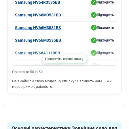
Samsung NV68R2340RB
Samsung NV64R3535BB
Підходить
Samsung NV68R2340RM
Samsung NV66M3531BB
Підходить
Samsung NV68R2340RS
Samsung NV66M3531BS
Підходить
Samsung NV68R3541RB
Samsung NV68R3541RS
Samsung NV66M3535BB
Підходить
Samsung NV70K1340BG
Samsung NV68A1110BB
Підходить
Samsung NV70K1340BW
↓
Прокрутіть список вниз
Samsung NV70K2340BS
Samsung NV68A1110BS
Підходить
Показано 50 із 50
Samsung NV70K2340RB
Samsung NV68A1110RB
Підходить
Не знайшли свою модель у списку? Напишіть нам — ми
Samsung NV70K2340RG
перевіримо сумісність.
Samsung NV68A1110RS
Підходить
Samsung NV70K2340RM
Samsung NV70K2340RS
Samsung NV68A1140BB
Підходить
Samsung NV70M1315BS
Samsung NV68A1140BK
Підходить
Samsung NV70M2325BS
Основні характеристики Зовнішнє скло для