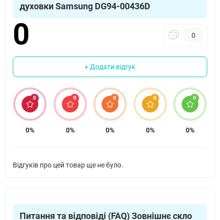
духовки Samsung DG94-00436D
Samsung NV70K1340BG
Підходить
0
0
Samsung NV70K1340BS
Підходить
Samsung NV70K1340BW
Підходить
+ Додати відгук
Samsung NV70K2340BS
Підходить
0
0
0
0
0
Samsung NV70K2340RB
Підходить
Samsung NV70K2340RG
Підходить
0%
0%
0%
0%
0%
Samsung NV70K2340RM
Підходить
Відгуків про цей товар ще не було.
Samsung NV70K2340RS
Підходить
Samsung NV70M1315BS
Підходить
Samsung NV70M2325BS
Підходить
Питання та відповіді (FAQ) Зовнішнє скло