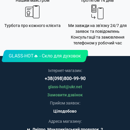
Нашим майстром
протягом 14 днів
Турбота про кожного клієнта
Ми завжди на зв'язку 24/7 для
заявок та повідомлень
Консультації та замовлення
телефоном у робочий час
GLASS-HOT🔥 - Скло для духовок
Інтернет-магазин:
+38(098)800-99-90
glass-hot@ukr.net
Замовити дзвінок
Прийом заявок:
Цілодобово
Адреса магазину:
м. Дніпро, Мандриківський провулок, 2