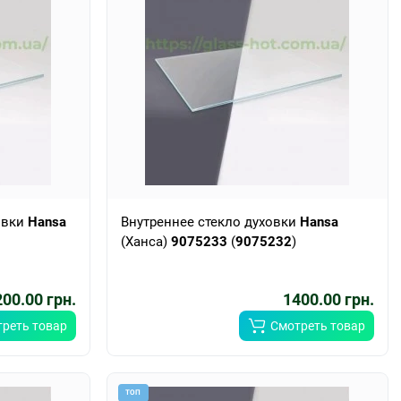
овки
Hansa
Внутреннее стекло духовки
Hansa
(Ханса)
9075233
(
9075232
)
00.00 грн.
1400.00 грн.
реть товар
Смотреть товар
ТОП