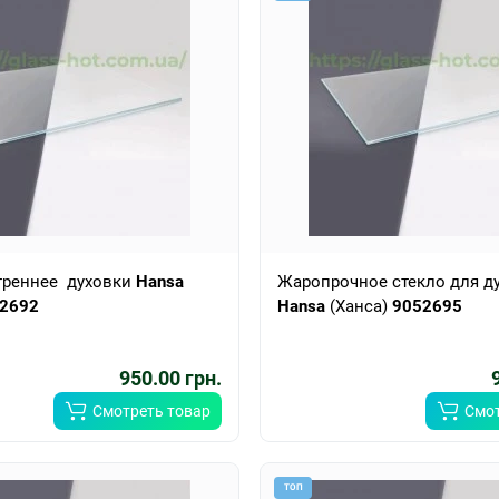
треннее духовки
Hansa
Жаропрочное стекло для д
2692
Hansa
(Ханса)
9052695
950.00 грн.
Смотреть товар
Смот
ТОП