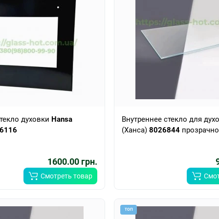
текло духовки
Hansa
Внутреннее стекло для дух
6116
(Ханса)
8026844
прозрачно
1600.00 грн.
Смотреть товар
Смот
ТОП