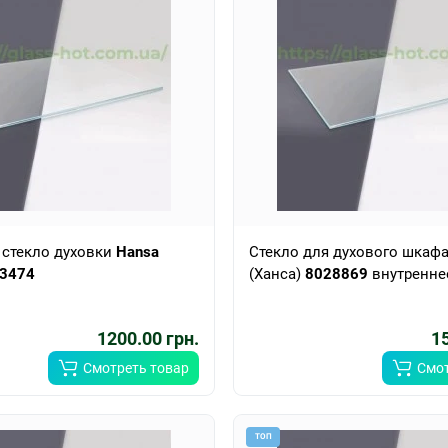
 стекло духовки
Hansa
Стекло для духового шкаф
3474
(Ханса)
8028869
внутренне
1200.00 грн.
15
Смотреть товар
Смот
ТОП