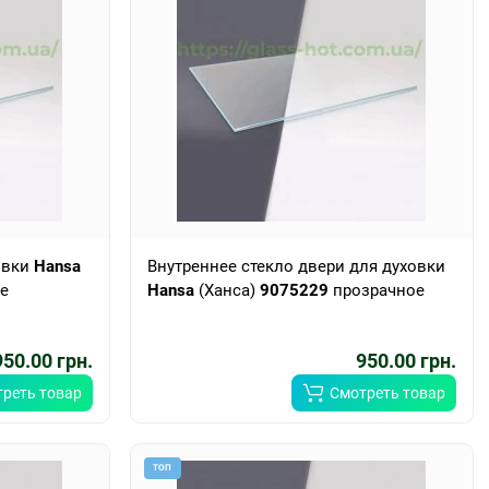
овки
Hansa
Внутреннее стекло двери для духовки
е
Hansa
(Ханса)
9075229
прозрачное
950.00 грн.
950.00 грн.
реть товар
Смотреть товар
ТОП