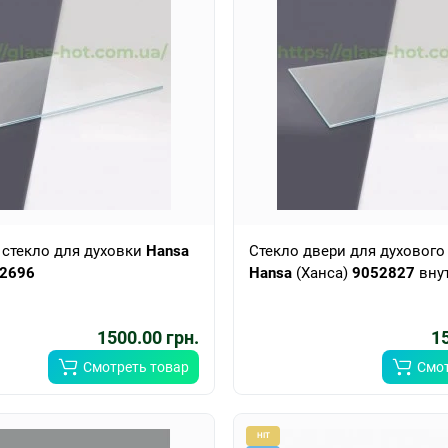
 стекло для духовки
Hansa
Стекло двери для духовог
2696
Hansa
(Ханса)
9052827
вну
1500.00 грн.
15
Смотреть товар
Смот
HIT