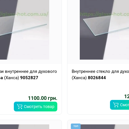
ри внутреннее для духового
Внутреннее стекло для дух
sa
(Ханса)
9052827
(Ханса)
8026844
12
1100.00 грн.
Смот
Смотреть товар
ТОП