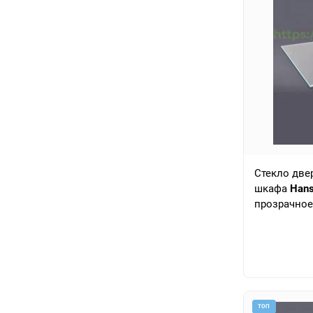
Стекло две
шкафа
Han
прозрачное
ТОП