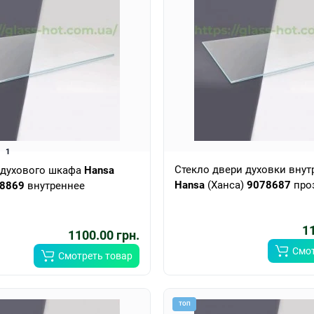
1
Стекло двери духовки внут
 духового шкафа
Hansa
Hansa
(Ханса)
9078687
про
8869
внутреннее
11
1100.00 грн.
Смот
Смотреть товар
ТОП