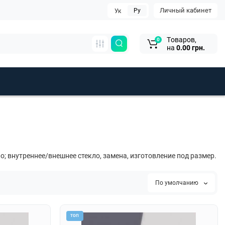
Личный кабинет
Ру
Ук
Tоваров,
0
на
0.00 грн.
ло; внутреннее/внешнее стекло, замена, изготовление под размер.
По умолчанию
ТОП