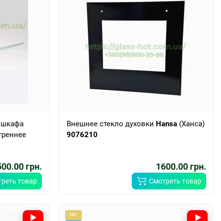
о шкафа
Внешнее стекло духовки
Hansa
(Ханса)
треннее
9076210
00.00 грн.
1600.00 грн.
реть товар
Смотреть товар
HIT