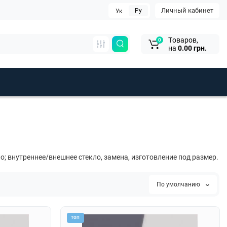
Личный кабинет
Ру
Ук
Tоваров,
0
на
0.00 грн.
ло; внутреннее/внешнее стекло, замена, изготовление под размер.
По умолчанию
ТОП