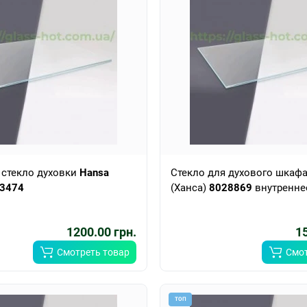
 стекло духовки
Hansa
Стекло для духового шкаф
3474
(Ханса)
8028869
внутренне
1200.00 грн.
15
Смотреть товар
Смот
ТОП