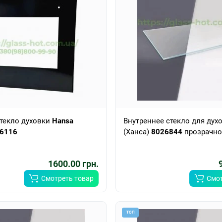
текло духовки
Hansa
Внутреннее стекло для дух
6116
(Ханса)
8026844
прозрачно
1600.00 грн.
Смотреть товар
Смот
ТОП