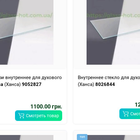
ри внутреннее для духового
Внутреннее стекло для дух
sa
(Ханса)
9052827
(Ханса)
8026844
12
1100.00 грн.
Смот
Смотреть товар
ТОП