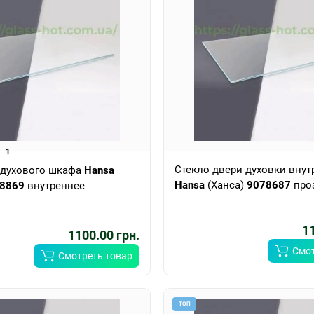
1
Стекло двери духовки внут
 духового шкафа
Hansa
Hansa
(Ханса)
9078687
про
8869
внутреннее
11
1100.00 грн.
Смот
Смотреть товар
ТОП