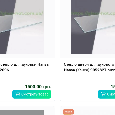
 стекло для духовки
Hansa
Стекло двери для духовог
2696
Hansa
(Ханса)
9052827
вну
1500.00 грн.
15
Смотреть товар
Смот
АКЦИЯ