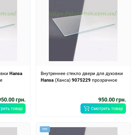
овки
Hansa
Внутреннее стекло двери для духовки
е
Hansa
(Ханса)
9075229
прозрачное
950.00 грн.
950.00 грн.
реть товар
Смотреть товар
ТОП