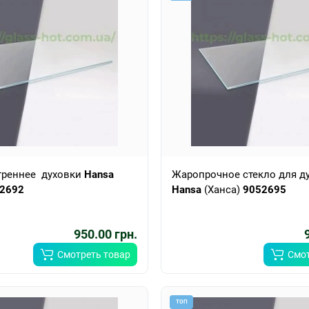
треннее духовки
Hansa
Жаропрочное стекло для д
2692
Hansa
(Ханса)
9052695
950.00 грн.
Смотреть товар
Смот
ТОП