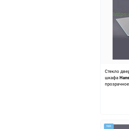
Стекло две
шкафа
Han
прозрачное
ТОП