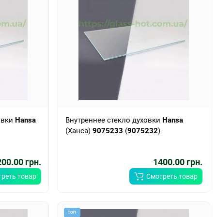
овки
Hansa
Внутреннее стекло духовки
Hansa
(Ханса)
9075233
(
9075232
)
00.00 грн.
1400.00 грн.
реть товар
Смотреть товар
ТОП