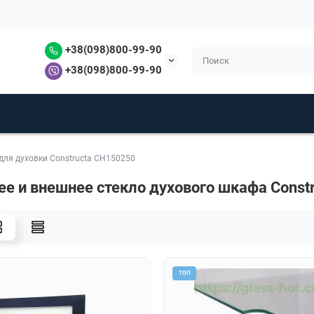
+38(098)800-99-90
+38(098)800-99-90
для духовки Constructa CH150250
ее и внешнее стекло духового шкафа Const
ТОП