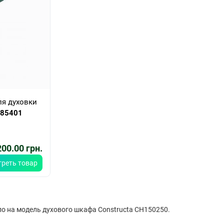
ля духовки
85401
00.00 грн.
реть товар
ло на модель духового шкафа Constructa CH150250.