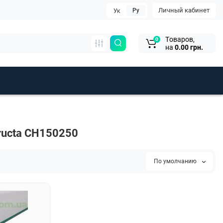
Личный кабинет
Ру
Ук
Tоваров,
0
на
0.00 грн.
ructa CH150250
По умолчанию