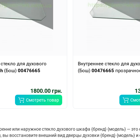
 стекло для духового
Внутреннее стекло для дух
ch
(Бош)
00476665
(Бош)
00476665
прозрачно
1800.00 грн.
13
Смотреть товар
Смот
ренне или наружное стекло духового шкафа {бренд} {модель} — это
, вы восстановите внешний вид дверцы духовки {бренд} {модель} и