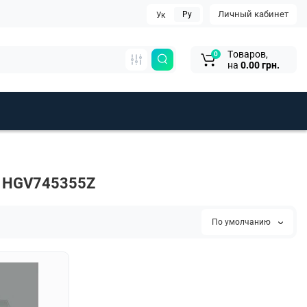
Личный кабинет
Ру
Ук
Tоваров,
0
на
0.00 грн.
h HGV745355Z
По умолчанию