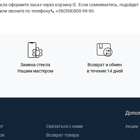
екла оформите заказ через корзину
🛒
. Если сомневаетесь, подойдет
 или звоните по телефону📞 +38(098)800-99-90.
Замена стекла
Возврат и обмен
Нашим мастером
в течение 14 дней
Допол
ет
Связаться с нами
Акции
ов
Возврат товара