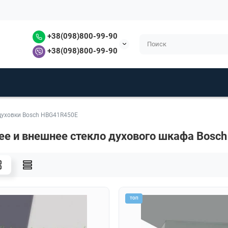
+38(098)800-99-90
+38(098)800-99-90
духовки Bosch HBG41R450E
ее и внешнее стекло духового шкафа Bosc
ТОП