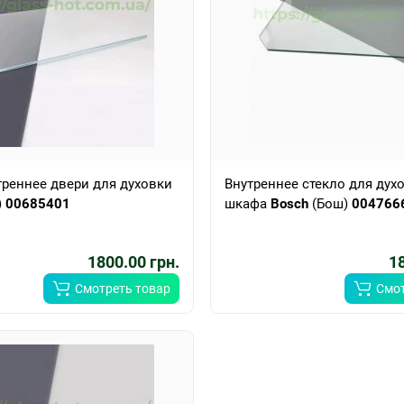
треннее двери для духовки
Внутреннее стекло для дух
)
00685401
шкафа
Bosch
(Бош)
004766
1800.00 грн.
18
Смотреть товар
Смот