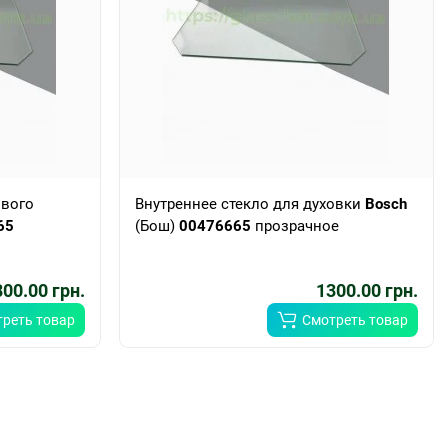
ового
Внутреннее стекло для духовки
Bosch
65
(Бош)
00476665
прозрачное
00.00 грн.
1300.00 грн.
реть товар
Смотреть товар