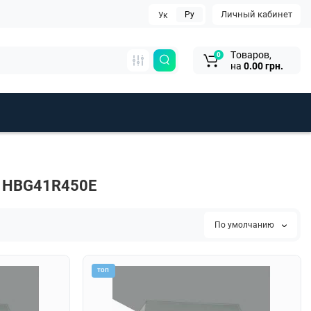
Личный кабинет
Ру
Ук
Tоваров,
0
на
0.00 грн.
h HBG41R450E
По умолчанию
ТОП