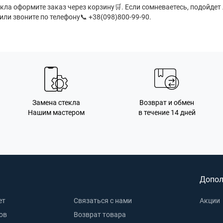
екла оформите заказ через корзину
🛒
. Если сомневаетесь, подойдет
 или звоните по телефону📞 +38(098)800-99-90.
Замена стекла
Возврат и обмен
Нашим мастером
в течение 14 дней
Допол
ет
Связаться с нами
Акции
ов
Возврат товара